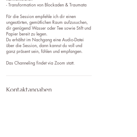
- Transformation von Blockaden & Traumata
Für die Session empfehle ich dir einen
ungestörten, gemütlichen Raum aufzusuchen,
dir genügend Wasser oder Tee sowie Stift und
Papier bereit zu legen.
Du erhältst im Nachgang eine Audio-Datei
über die Session, dann kannst du voll und
ganz präsent sein, fühlen und empfangen.
Das Channeling findet via Zoom statt.
Kontaktangaben
+4915115151001
mehlin.sandra@gmail.com
21218 Seevetal, Germany