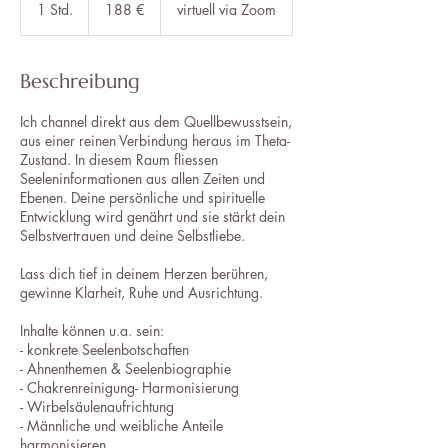
Euro
1 Std.
1
188 €
virtuell via Zoom
S
t
d
Beschreibung
Ich channel direkt aus dem Quellbewusstsein,
aus einer reinen Verbindung heraus im Theta-
Zustand. In diesem Raum fliessen
Seeleninformationen aus allen Zeiten und
Ebenen. Deine persönliche und spirituelle
Entwicklung wird genährt und sie stärkt dein
Selbstvertrauen und deine Selbstliebe.
Lass dich tief in deinem Herzen berühren,
gewinne Klarheit, Ruhe und Ausrichtung.
Inhalte können u.a. sein:
- konkrete Seelenbotschaften
- Ahnenthemen & Seelenbiographie
- Chakrenreinigung- Harmonisierung
- Wirbelsäulenaufrichtung
- Männliche und weibliche Anteile
harmonisieren