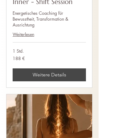
Inner - Shift Session
Energetisches Coaching für
Bewusstheit, Transformation &
Ausrichtung
Weiterlesen
1 Std.
188
188 €
Euro
Weitere Details