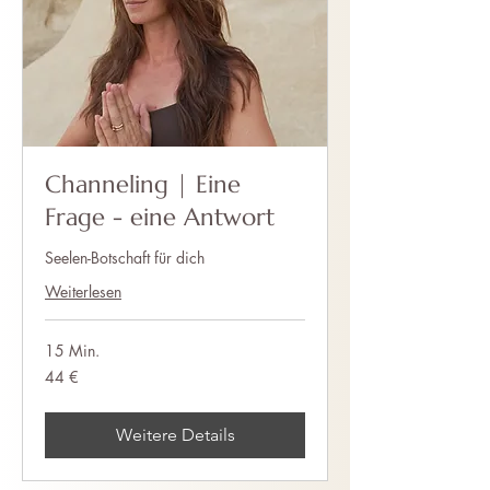
Channeling | Eine
Frage - eine Antwort
Seelen-Botschaft für dich
Weiterlesen
15 Min.
44
44 €
Euro
Weitere Details