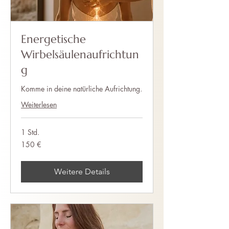
Energetische
Wirbelsäulenaufrichtun
g
Komme in deine natürliche Aufrichtung.
Weiterlesen
1 Std.
150
150 €
Euro
Weitere Details