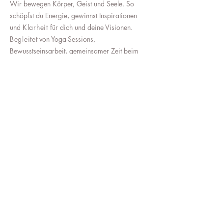
Wir bewegen Körper, Geist und Seele. So
schöpfst du Energie, gewinnst Inspirationen
und
Klarheit
für dich und deine Visionen.
Begleitet
von Yoga-Sessions,
Bewusstseinsarbeit, gemeinsamer Zeit beim
kulinarischem Genuss, Trips in und um
Kapstadt kannst du dich voll und ganz mit dir
und deinen Sinnen und Ideen verbinden.
Sandra
ist Mediale Coach, Mentorin &
Yoga-Lehrerin. Ihre Mission ist es,
Menschen zu unterstützen sich mit Ihrer
Essenz zu verbinden und in die
Verkörperung zu bringen. Dabei fliessen
Human Design und ihre Medialität mit ein